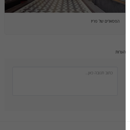
הפסאז'ים של פריז
הערות