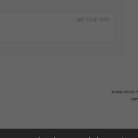
בית
צילום בו
צילום הריון ו
שות