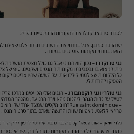
לכבוד טו באב קבלו את המקומות הרומנטיים בפריז.
יש הרבה כמובן, אבל בחרתי את החשובים ובתור צלם שצילם ל
הזאת בחרתי מקומות פוטוגנים במיוחד.
גני טרוקדרו
– נכון הוא המוני אבל גם כולל תצפית מושלמת לאי
ניתן למצוא בו ובסביבתו מקומות רומנטים ושקטים. טיפ של צלם 
כל הלקוחות שצילמתי קיללו אותי על השעה שהיו צריכים לקום 
הפסיקו להודות לי.
גני טולרי וגני לוקסמבורג
– הגנים אולי הכי יפים במרכז פריז ו
לטייל על גדות הנהר, ליהנות מהאווירה הרגועה, מהנהר המדהים
– Rue saint dominiqueרחוב מקסים שמצד אחד ש
פריזאי קלאסי, מאפיות שוות והרגשה שאתם בתוך סרט רומנטי.
גלרי ויויאן –
אותו פסאג׳ קסום שכבר כתבתי עליו יכול להפוך ללוקיישן רו
כמובן שיש עוד כל כך הרבה מקומות כמו הלובר, גשר אלכסנדר ו